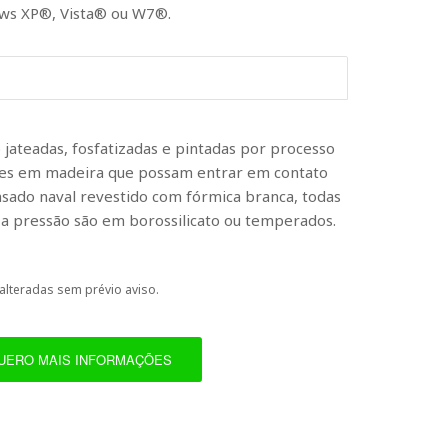
ows XP®, Vista® ou W7®.
 jateadas, fosfatizadas e pintadas por processo
rtes em madeira que possam entrar em contato
ado naval revestido com fórmica branca, todas
s a pressão são em borossilicato ou temperados.
alteradas sem prévio aviso.
UERO MAIS INFORMAÇÕES