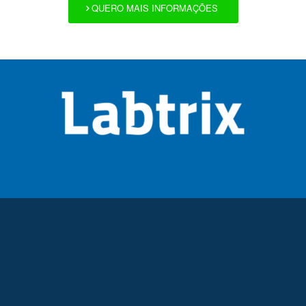
QUERO MAIS INFORMAÇÕES
Endereço:
Rua Joaquim Sanfins, 170/180
Parque Industrial, Itatiba – SP
CEP 13257-587
Telefone: