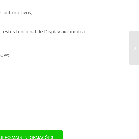
ys automotivos;
testes funcional de Display automotivo;
LOW;
;
UERO MAIS INFORMAÇÕES