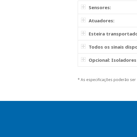
Sensores:
Atuadores:
Esteira transportad
Todos os sinais disp
Opcional: Isoladores
* As especificações poderão ser 