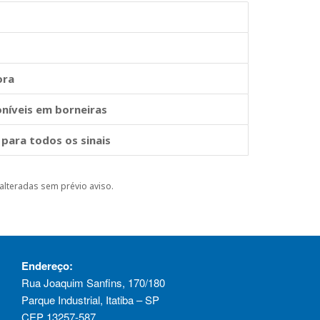
ora
oníveis em borneiras
 para todos os sinais
alteradas sem prévio aviso.
Endereço:
Rua Joaquim Sanfins, 170/180
Parque Industrial, Itatiba – SP
CEP 13257-587